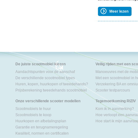
Meer lezen
De juiste scootmobiel kiezen
Veilig rijden met een sc
Aandachtspunten voor de aanschaf
Manoeuvres met de mobil
De verschillende scootmobiel types
Met een scootmobiel in h
Huren, kopen, huurkopen of tweedehands?
Verzekering BA en omniu
Prijsberekening tweedehands scootmobiel
Scooter testparcours
Onze verschillende scooter modellen
Tegemoetkoming RIZIV
Scootmobiels te huur
Kom ik in aanmerking?
Scootmobiels te koop
Hoe verloopt een aanvr
Huurkopen en afbetalingsplan
Hoe start ik mijn aanvra
Garantie en terugnameregeling
Kwaliteit, normen en certificaten