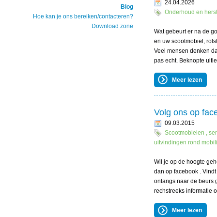
24.04.2026
Blog
Onderhoud en herst
Hoe kan je ons bereiken/contacteren?
Download zone
Wat gebeurt er na de 
en uw scootmobiel, rols
Veel mensen denken dat h
pas echt. Beknopte uitleg 
Meer lezen
Volg ons op fac
09.03.2015
Scootmobielen , sen
uitvindingen rond mobili
Wil je op de hoogte geh
dan op facebook . Vindt 
onlangs naar de beurs 
rechstreeks informatie ov
Meer lezen