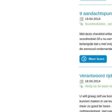
9 aandachtspun
19.04.2014
Scootmobielen , sen
Met deze checklist wille
scootmobiel.Of u nu een 
belangrijk dat u met vo
de eenvoud onderverdeel
Meer lezen
Verantwoord rij
18.04.2014
Veilig op de baan e
U wilt graag zelf uw b
kunnen maken in uw buur
meer zo goed ter been. 
zelfstandigheid. Het oge