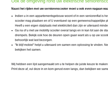
Ook de omgeving rond uw elektrische seniorenscoo
Naast het rijden met uw serniorenscooter moet u ook even nagaan waa
Indien u in een appartementsgebouw woont of in een seniorenflat is he
scooter mag plaatsen en of U eventueel op een gemeenschappelijke pl
Heeft u een eigen stalplaats met elektriciteit dan zijn er uiteraard mind
Ga na of u met uw mobility scooter overal langs en in kan tot aan de 
drempels. Bekijk ook hoe de deuren open gaan want als u op uw scooter
behoorlijk wat last bezorgen.
"Ik blijf mobiel" helpt u uiteraard om samen een oplossing te vinden
bekijken het samen.
Wij hebben een lijst aangemaakt om u te helpen de juiste keuze te maken
Print deze af, vul deze in en kom gerust even langs, dan bekijken we sam