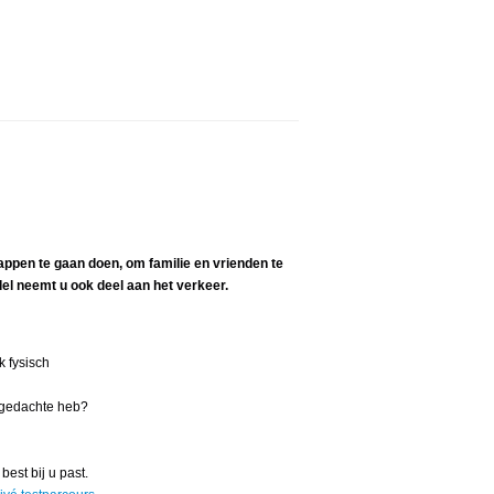
ppen te gaan doen, om familie en vrienden te
el neemt u ook deel aan het verkeer.
k fysisch
n gedachte heb?
est bij u past.