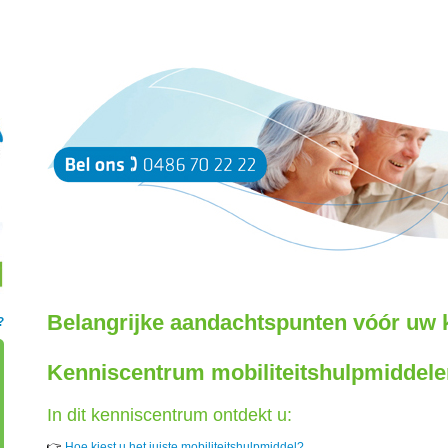
Belangrijke aandachtspunten vóór uw 
?
Kenniscentrum mobiliteitshulpmiddele
In dit kenniscentrum ontdekt u:
👉
Hoe kiest u het juiste mobiliteitshulpmiddel?