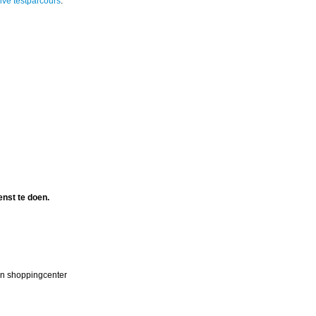
ivé testparcours
.
enst te doen.
en shoppingcenter