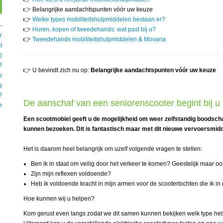
👉 Belangrijke aandachtspunten vóór uw keuze
👉
Welke types mobiliteitshulpmiddelen bestaan er?
–
👉
Huren, kopen of tweedehands: wat past bij u?
r
👉
Tweedehands mobiliteitshulpmiddelen & Movana
t
)
?
👉 U bevindt zich nu op:
Belangrijke aandachtspunten vóór uw keuze
s
g
?
De aanschaf van een seniorenscooter begint bij u
e
Een scootmobiel geeft u de mogelijkheid om weer zelfstandig boodscha
kunnen bezoeken. Dit is fantastisch maar met dit nieuwe vervoersmidd
Het is daarom heel belangrijk om uzelf volgende vragen te stellen:
Ben ik in staat om veilig door het verkeer te komen? Geestelijk maar oo
Zijn mijn reflexen voldoende?
Heb ik voldoende kracht in mijn armen voor de scootertochten die ik i
Hoe kunnen wij u helpen?
Kom gerust even langs zodat we dit samen kunnen bekijken welk type het b