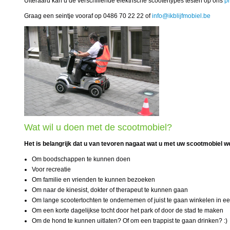
Uiteraard kan u de verschillende elektrische scootertypes testen op ons
pr
Graag een seintje vooraf op 0486 70 22 22 of
info@ikblijfmobiel.be
Wat wil u doen met de scootmobiel?
Het is belangrijk dat u van tevoren nagaat wat u met uw scootmobiel w
Om boodschappen te kunnen doen
Voor recreatie
Om familie en vrienden te kunnen bezoeken
Om naar de kinesist, dokter of therapeut te kunnen gaan
Om lange scootertochten te ondernemen of juist te gaan winkelen in e
Om een korte dagelijkse tocht door het park of door de stad te maken
Om de hond te kunnen uitlaten? Of om een trappist te gaan drinken? :)