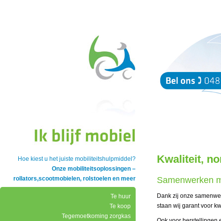
Kwaliteit, n
Hoe kiest u het juiste mobiliteitshulpmiddel?
Onze mobiliteitsoplossingen –
rollators,scootmobielen, rolstoelen en meer
Samenwerken me
Dank zij onze samenwer
Te huur
staan wij garant voor k
Te koop
Tegemoetkoming zorgkas
Ook voor herstellingen