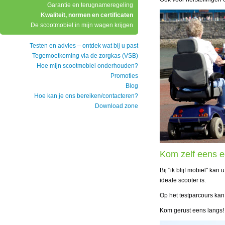
Garantie en terugnameregeling
Kwaliteit, normen en certificaten
De scootmobiel in mijn wagen krijgen
Testen en advies – ontdek wat bij u past
Tegemoetkoming via de zorgkas (VSB)
Hoe mijn scootmobiel onderhouden?
Promoties
Blog
Hoe kan je ons bereiken/contacteren?
Download zone
Kom zelf eens ee
Bij "ik blijf mobiel" ka
ideale scooter is.
Op het testparcours kan 
Kom gerust eens langs!