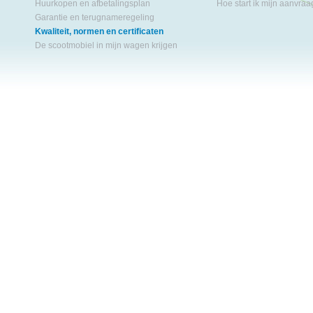
Huurkopen en afbetalingsplan
Hoe start ik mijn aanvra
Garantie en terugnameregeling
Kwaliteit, normen en certificaten
De scootmobiel in mijn wagen krijgen