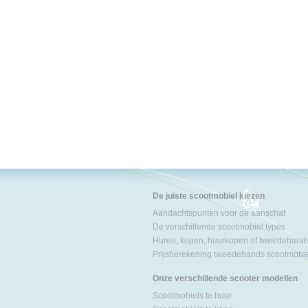
De juiste scootmobiel kiezen
Aandachtspunten voor de aanschaf
De verschillende scootmobiel types
Huren, kopen, huurkopen of tweedehand
Prijsberekening tweedehands scootmobi
Onze verschillende scooter modellen
Scootmobiels te huur