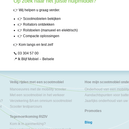
Op zoek naar het juiste hulpmiddel?
👉 Wij helpen u graag verder.
👉 Scootmobielen bekijken
👉 Rollators ontdekken
👉 Rolstoelen (manueel en elektrisch)
👉 Compacte oplossingen
👉 Kom langs en test zelf
📞 03 304 57 00
📍 Ik Blijf Mobiel – Belsele
Veilig rijden met een scootmobiel
Hoe mijn scootmobiel ond
Manoeuvres met de mobility scooter
Onderhoud van een mobility
Met een scootmobiel in het verkeer
Aandachtspunten voor batter
s?
Verzekering BA en omnium scootmobiel
Jaarlijks onderhoud van uw
el
Scooter testparcours
Promoties
Tegemoetkoming RIZIV
Blog
Kom ik in aanmerking?