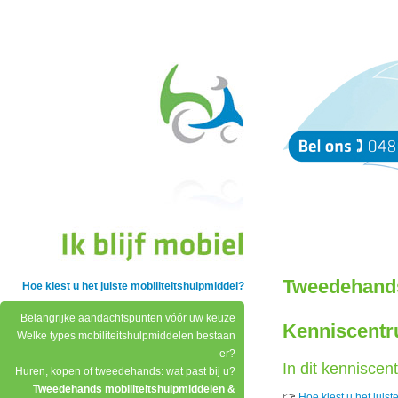
Tweedehands
Hoe kiest u het juiste mobiliteitshulpmiddel?
Belangrijke aandachtspunten vóór uw keuze
Kenniscentr
Welke types mobiliteitshulpmiddelen bestaan
er?
In dit kenniscen
Huren, kopen of tweedehands: wat past bij u?
Tweedehands mobiliteitshulpmiddelen &
👉
Hoe kiest u het juist