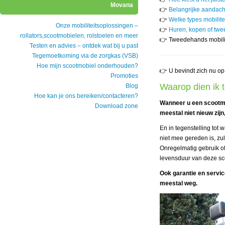
Movana
👉
Belangrijke aandac
👉
Welke types mobilit
Onze mobiliteitsoplossingen –
👉
Huren, kopen of twe
rollators,scootmobielen, rolstoelen en meer
👉 Tweedehands mobili
Testen en advies – ontdek wat bij u past
Tegemoetkoming via de zorgkas (VSB)
Hoe mijn scootmobiel onderhouden?
👉 U bevindt zich nu op
Promoties
Waarop dien ik 
Blog
Hoe kan je ons bereiken/contacteren?
Wanneer u een scootmob
Download zone
meestal niet nieuw zijn
En in tegenstelling tot
niet mee gereden is, zul
Onregelmatig gebruik of 
levensduur van deze sco
Ook garantie en servic
meestal weg.