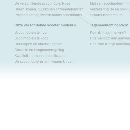
De verschillende scootmobiel types
Met een scootmobiel in h
Huren, kopen, huurkopen of tweedehands?
Verzekering BA en omniu
Prijsberekening tweedehands scootmobiel
Scooter testparcours
Onze verschillende scooter modellen
Tegemoetkoming RIZIV
Scootmobiels te huur
Kom ik in aanmerking?
Scootmobiels te koop
Hoe verloopt een aanvr
Huurkopen en afbetalingsplan
Hoe start ik mijn aanvra
Garantie en terugnameregeling
Kwaliteit, normen en certificaten
De scootmobiel in mijn wagen krijgen