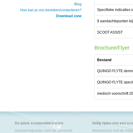
Blog
Specifieke indicaties
Hoe kan je ons bereiken/contacteren?
Download zone
9 aandachtspunten bi
SCOOT ASSIST
Brochure/Flyer
Bestand
QUINGO FLYTE demo
QUINGO FLYTE specifi
medisch voorschrift 2
De juiste scootmobiel kiezen
Veilig rijden met een sc
Aandachtspunten voor de aanschaf
Manoeuvres met de mobil