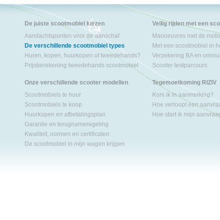
De juiste scootmobiel kiezen
Veilig rijden met een sc
Aandachtspunten voor de aanschaf
Manoeuvres met de mobil
De verschillende scootmobiel types
Met een scootmobiel in h
Huren, kopen, huurkopen of tweedehands?
Verzekering BA en omniu
Prijsberekening tweedehands scootmobiel
Scooter testparcours
Onze verschillende scooter modellen
Tegemoetkoming RIZIV
Scootmobiels te huur
Kom ik in aanmerking?
Scootmobiels te koop
Hoe verloopt een aanvr
Huurkopen en afbetalingsplan
Hoe start ik mijn aanvra
Garantie en terugnameregeling
Kwaliteit, normen en certificaten
De scootmobiel in mijn wagen krijgen