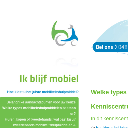
Welke types 
Hoe kiest u het juiste mobiliteitshulpmiddel?
Belangrijke aandachtspunten vóór uw keuze
Kenniscentr
Welke types mobiliteitshulpmiddelen bestaan
er?
In dit kenniscen
Huren, kopen of tweedehands: wat past bij u?
Tweedehands mobiliteitshulpmiddelen &
👉
Hoe kiest u het juist