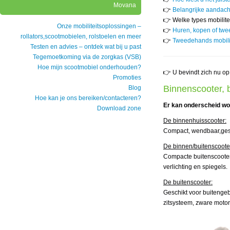
Movana
👉
Belangrijke aandac
👉 Welke types mobilit
Onze mobiliteitsoplossingen –
👉
Huren, kopen of twe
rollators,scootmobielen, rolstoelen en meer
👉
Tweedehands mobili
Testen en advies – ontdek wat bij u past
Tegemoetkoming via de zorgkas (VSB)
Hoe mijn scootmobiel onderhouden?
👉 U bevindt zich nu op
Promoties
Binnenscooter, b
Blog
Hoe kan je ons bereiken/contacteren?
Er kan onderscheid wo
Download zone
De binnenhuisscooter:
Compact, wendbaar,gesc
De binnen/buitenscoote
Compacte buitenscooter 
verlichting en spiegels.
De buitenscooter:
Geschikt voor buitengeb
zitsysteem, zware motor,