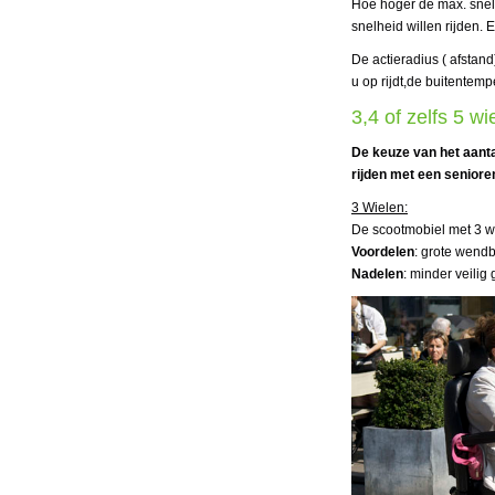
Hoe hoger de max. snelh
snelheid willen rijden.
De actieradius ( afstand
u op rijdt,de buitente
3,4 of zelfs 5 w
De keuze van het aantal
rijden met een seniore
3 Wielen:
De scootmobiel met 3 wi
Voordelen
: grote wendb
Nadelen
: minder veilig