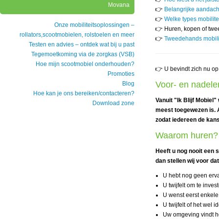
Movana
👉
Belangrijke aandac
👉
Welke types mobilite
Onze mobiliteitsoplossingen –
👉 Huren, kopen of twe
rollators,scootmobielen, rolstoelen en meer
👉
Tweedehands mobili
Testen en advies – ontdek wat bij u past
Tegemoetkoming via de zorgkas (VSB)
Hoe mijn scootmobiel onderhouden?
👉 U bevindt zich nu op
Promoties
Voor- en nadel
Blog
Hoe kan je ons bereiken/contacteren?
Vanuit "Ik Blijf Mobiel
Download zone
meest toegewezen is. A
zodat iedereen de kans 
Waarom huren?
Heeft u nog nooit een s
dan stellen wij voor da
U hebt nog geen erva
U twijfelt om te inve
U wenst eerst enkel
U twijfelt of het wel i
Uw omgeving vindt he