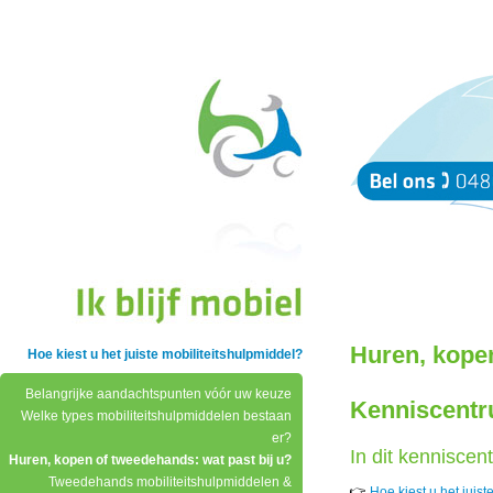
Huren, kopen
Hoe kiest u het juiste mobiliteitshulpmiddel?
Belangrijke aandachtspunten vóór uw keuze
Kenniscentr
Welke types mobiliteitshulpmiddelen bestaan
er?
In dit kenniscen
Huren, kopen of tweedehands: wat past bij u?
Tweedehands mobiliteitshulpmiddelen &
👉
Hoe kiest u het juist