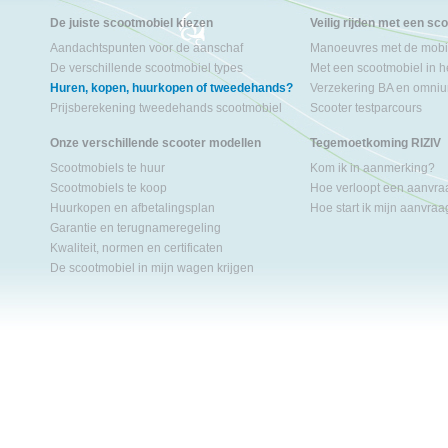
De juiste scootmobiel kiezen
Veilig rijden met een sc
Aandachtspunten voor de aanschaf
Manoeuvres met de mobil
De verschillende scootmobiel types
Met een scootmobiel in h
Huren, kopen, huurkopen of tweedehands?
Verzekering BA en omniu
Prijsberekening tweedehands scootmobiel
Scooter testparcours
Onze verschillende scooter modellen
Tegemoetkoming RIZIV
Scootmobiels te huur
Kom ik in aanmerking?
Scootmobiels te koop
Hoe verloopt een aanvr
Huurkopen en afbetalingsplan
Hoe start ik mijn aanvra
Garantie en terugnameregeling
Kwaliteit, normen en certificaten
De scootmobiel in mijn wagen krijgen