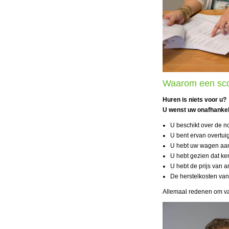
Waarom een sco
Huren is niets voor u?
U wenst uw onafhankel
U beschikt over de n
U bent ervan overtuig
U hebt uw wagen aan
U hebt gezien dat ke
U hebt de prijs van 
De herstelkosten van
Allemaal redenen om va