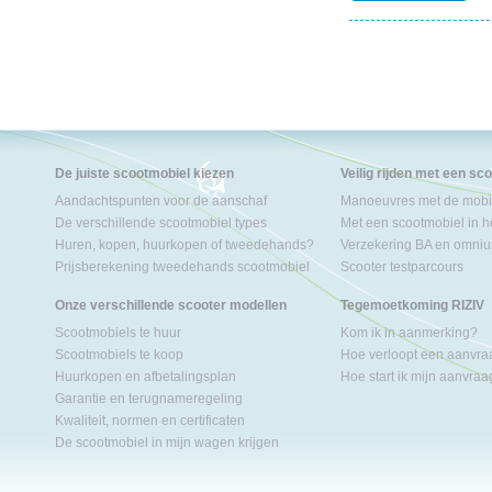
De juiste scootmobiel kiezen
Veilig rijden met een sc
Aandachtspunten voor de aanschaf
Manoeuvres met de mobil
De verschillende scootmobiel types
Met een scootmobiel in h
Huren, kopen, huurkopen of tweedehands?
Verzekering BA en omniu
Prijsberekening tweedehands scootmobiel
Scooter testparcours
Onze verschillende scooter modellen
Tegemoetkoming RIZIV
Scootmobiels te huur
Kom ik in aanmerking?
Scootmobiels te koop
Hoe verloopt een aanvr
Huurkopen en afbetalingsplan
Hoe start ik mijn aanvra
Garantie en terugnameregeling
Kwaliteit, normen en certificaten
De scootmobiel in mijn wagen krijgen