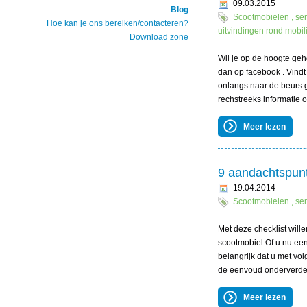
09.03.2015
Blog
Scootmobielen , sen
Hoe kan je ons bereiken/contacteren?
uitvindingen rond mobili
Download zone
Wil je op de hoogte geh
dan op facebook . Vindt 
onlangs naar de beurs 
rechstreeks informatie ov
Meer lezen
9 aandachtspun
19.04.2014
Scootmobielen , sen
Met deze checklist wille
scootmobiel.Of u nu een 
belangrijk dat u met vo
de eenvoud onderverdeel
Meer lezen